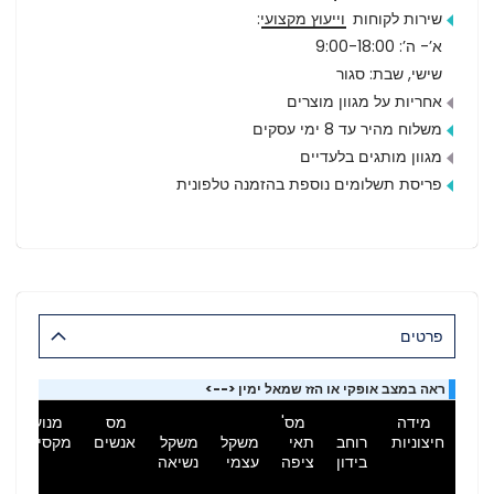
שירות לקוחות
וייעוץ מקצועי
:
א’- ה’: 9:00-18:00
שישי, שבת: סגור
אחריות על מגוון מוצרים
משלוח מהיר עד 8 ימי עסקים
מגוון מותגים בלעדיים
פריסת תשלומים נוספת בהזמנה טלפונית
פרטים
ראה במצב אופקי או הזז שמאל ימין <-->
מידה
מס'
מס
מנוע
חיצוניות
רוחב
תאי
משקל
משקל
אנשים
מקסימלי
בידון
ציפה
עצמי
נשיאה