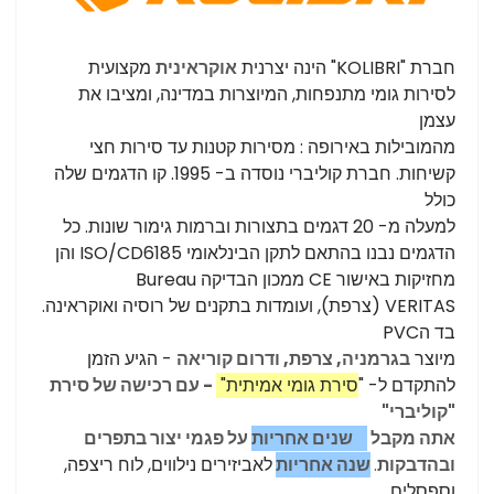
חברת "
KOLIBRI
" הינה יצרנית
אוקראינית
מקצועית
לסירות גומי מתנפחות, המיוצרות במדינה, ומציבו את
עצמן
מהמובילות באירופה : מסירות קטנות עד סירות חצי
קשיחות.
חברת קוליברי נוסדה ב- 1995.
קו הדגמים שלה
כולל
למעלה מ- 20 דגמים
בתצורות וברמות גימור שונות.
כל
הדגמים נבנו בהתאם לתקן הבינלאומי
ISO/CD6185 והן
מחזיקות באישור
CE
ממכון הבדיקה
Bureau
VERITAS
(צרפת), ועומדות בתקנים של רוסיה ואוקראינה.
בד הPVC
מיוצר
בגרמניה,
צרפת, ודרום קוריאה
-
הגיע הזמן
להתקדם ל- "
סירת גומי אמיתית"
- עם רכישה של סירת
"קוליברי"
אתה מקבל
3 שנים אחריות
על פגמי יצור בתפרים
ובהדבקות
.
שנה אחריות
לאביזירים נילווים, לוח ריצפה,
וספסלים.