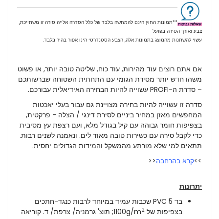
**תמונות החוץ הינם להמחשה בלבד של כלל הסדרה אלייה סירה זו משתייכת,
צבע ואורך הסירה בפועל
עשוי להשתנות מהמוצג בתמונות אלה, הצבע הסטנדרטי הינו אפור בהיר בלבד.
אם אתם רוצים עוד מהירות, עוד כוח, שליטה טובה יותר, או פשוט
משהו חדש יותר מסירת הגומי עם התחתית השטוחה שברשותכם
– סדרת ה-PROFI עשוייה להיות הבחירה האידיאלית עבורכם.
סדרה זו עשוייה להיות בחירה מצויינת גם עבור בעלי יאכטות
המחפשים מאזן במחיר ביניים לסירת דינגי / הצלה - פרקטית,
בצפיפות חומר גבוהה עם קיל בגודל מלא, ועם רצפת עץ מסיבית
כדי לקבל סירה עם כשירות טובה מאוד לים. ו
נאמנה לשנים רבות.
תתאים למי שלא מורתע מהמשקל והמידות הגדולים יחסית.
>>
קרא בהרחבה
<<
יתרונות
בד PVC 5 שכבות עמיד במיוחד לרבות כנגד-חתכים
2
בצפיפות של 1100g/m
; תוצ' גרמניה/ צרפת/ ד. קוריאה