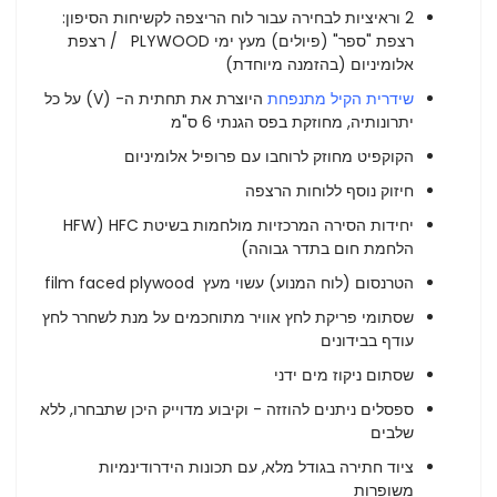
2 וראיציות לבחירה עבור לוח הריצפה לקשיחות הסיפון:
רצפת "ספר" (פיולים) מעץ ימי PLYWOOD / רצפת
אלומיניום (בהזמנה מיוחדת)
שידרית הקיל מתנפחת
היוצרת את תחתית ה- (V) על כל
יתרונותיה, מחוזקת בפס הגנתי 6 ס"מ
הקוקפיט מחוזק לרוחבו עם פרופיל אלומיניום
חיזוק נוסף ללוחות הרצפה
יחידות הסירה המרכזיות מולחמות בשיטת HFC (HFW
הלחמת חום בתדר גבוהה)
הטרנסום (לוח המנוע) עשוי מעץ film faced plywood
שסתומי פריקת לחץ אוויר מתוחכמים על מנת לשחרר לחץ
עודף בבידונים
שסתום ניקוז מים ידני
ספסלים ניתנים להוזזה - וקיבוע מדוייק היכן שתבחרו, ללא
שלבים
ציוד חתירה בגודל מלא, עם תכונות הידרודינמיות
משופרות