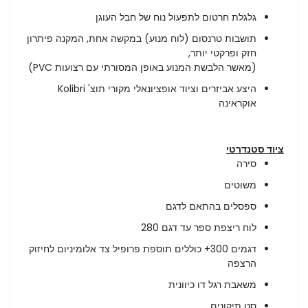
גלגלת חרטום לתפעול נוח של חבל העוגן
תושבות טרנסום (לוח מנוע) במקשה אחת, המקנה פיתרון
חזק ופרקטי יותר,
(מאשר הלבשת המנוע באופן המסורתי עם רצועות PVC)
היצע אביזרים וציוד אופציונאלי מקורי תוצ' Kolibri
אוקראינה
ציוד סטנדרטי
סירה
משוטים
ספסלים בהתאם לדגם
לוח ריצפת ספר עד דגם 280
דגמים 300+ כוללים תוספת פרופיל צד אלומיניום לחיזוק
הרצפה
משאבת רגל דו כיוונית
סט תיקונים