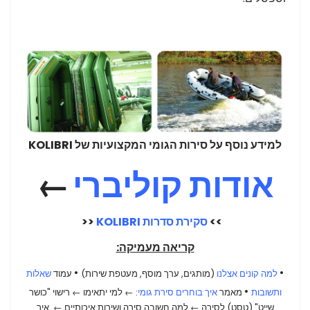
למידע נוסף על סירות הגומי המקצועיות של KOLIBRI
אודות קוליברי
←
>>
סקירת סדרות KOLIBRI
<<
קריאה מעמיקה:
•
•
למה קונים אצלנו
(מותגים, ערך מוסף, מעטפת שירות)
עמוד
שאלות
•
ותשובות
מאמר
איך בוחרים סירת גומי
: ← למי יתאימו
← רישוי "כושר
שייט" (טסט) לסירה
←
למה חשובה סירה ושירות איכותיים
←
איך