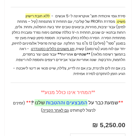
סירת גומי איכותית
תוצ' אוקראינה
ל-5 אנשים -
ללא חובת רישיון
משיט.
מסדרת הPROFI של קוליברי,
עם תחתית V מתנפחת (קיל – מתחת
למים) עבור יציבות, מהירות, וביצועים טובים יותר בעת ההפלגה, ותחת: גלים,
רוחות ובתנאי ים שונים,
תחתית ה-V כוללת שסתום ניפוח נפרד ומובנית כחלק
מתחתית הסירה.
הסירה כוללת כחלק מהערכה: תוספת סיפון קשיח מעץ ימי
בסגנון "ספר" (פיולים) 12 מ"מ נגד החלקה. עם קורות פרופיל אלומיניום לחיזוק,
יחד עם לוח מנוע (טרנסום) קשיח,
וזוג משוטים כלולים כסטנדרט
. - ראה
בהמשך רשימה מלאה)
**
שנתיים
אחריות
**
עבור פגם יצור בתפרים,
הלחמות, והדבקות.
שנה אחריות
עבור אביזרים ריצפים ותוספת לוח ריצפה.
בין אם זה לים ולכינרת, ובין אם זה לדייג, צלילה, שייט פנאי או דינגי ליאכטה -
הגיע הזמן להתקדם לסירה אמיתית.
**
המחיר אינו כולל מנוע
**
**
שמעת כבר על
המבצעים וההטבות
שלנו
?
**
(זמינים
לניצול לקוחותינו
גם לאחר הקנייה
)
5,250.00 ₪