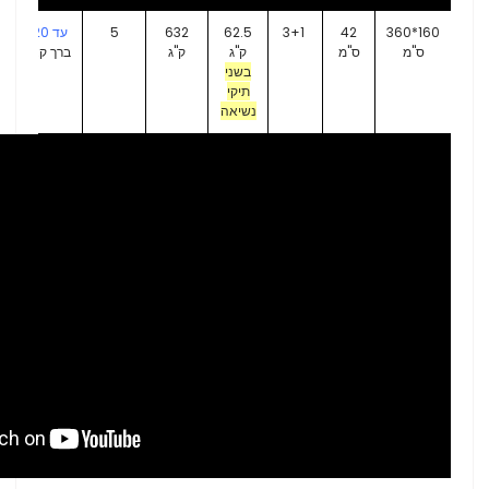
160*360
42
3+1
62.5
632
5
עד 20 כ"ס
ס"מ
ס"מ
ק"ג
ק"ג
ברך קצרה
בשני
תיקי
נשיאה