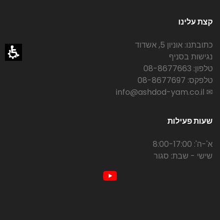
קצת עלינו
כתובתנו: אוניון 5, אשדוד
נגישות בסניף
טלפון: 08-8677663
טלפקס: 08-8677697
✉ info@ashdod-yam.co.il
שעות פעילות
א'-ה': 8:00-17:00
שישי - שבת: סגור