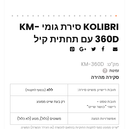
KOLIBRI סירת גומי KM-
360D עם תחתית קיל
מק”ט
KM-360D
זמינות
סקירה מהירה
חובת רישיון משיט סירה:
ללא
(בכפוף לתקנות)
חובת טסט -
רק בעת שייט ממונע
רישוי "כושר שייט"
אפשרויות הנעה
משוטים (כלול), מנוע (לא כלול)
*שייט ממונע כפוף לתקנות החוקיות בהתאם להכשרה (או העידר הכשרת) המשיט.